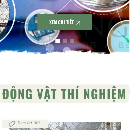
và phát triển nhiều lĩnh vực, đặc biệt là
thuốc và các phương pháp điều trị bệnh
trước khi áp dụng trên con người.
XEM CHI TIẾT
ĐỘNG VẬT THÍ NGHIỆM
Xem chi tiết