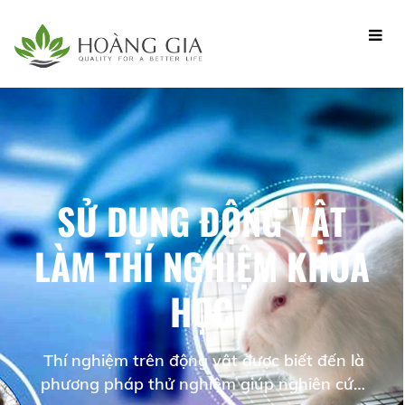
SỬ DỤNG ĐỘNG VẬT
LÀM THÍ NGHIỆM KHOA
HỌC
Thí nghiệm trên động vật được biết đến là
phương pháp thử nghiệm giúp nghiên cứu