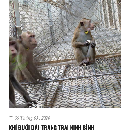
06 Tháng 03 , 2024
KHỈ ĐUÔI DÀI-TRANG TRẠI NINH BÌNH